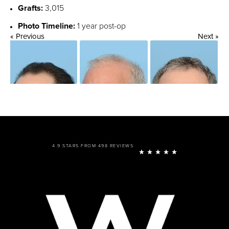
Grafts:
3,015
Photo Timeline:
1 year post-op
« Previous
Next »
4.9 STARS FROM 498 REVIEWS