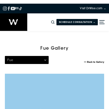
RS
Visit DrWise.com →
SCHEDULE CONSULTATION →
Patient 161 — Follicular Uni
Fue Gallery
Fue
<< Back to Gallery