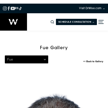
RS
Visit DrWise.com →
SCHEDULE CONSULTATION →
Patient 278 — Follicular Uni
Fue Gallery
Fue
<< Back to Gallery